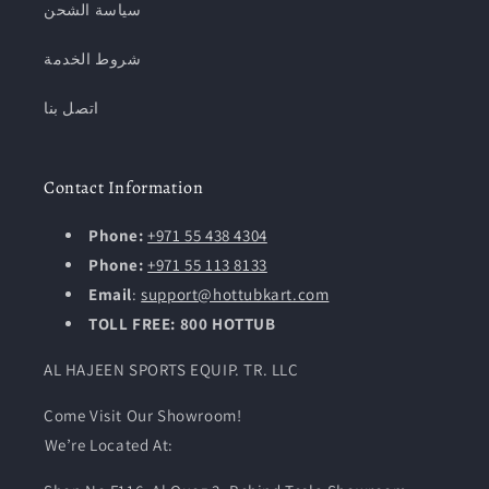
سياسة الشحن
شروط الخدمة
اتصل بنا
Contact Information
Phone:
+971 55 438 4304
Phone:
+971 55 113 8133
Email
:
support@hottubkart.com
TOLL FREE: 800 HOTTUB
AL HAJEEN SPORTS EQUIP. TR. LLC
Come Visit Our Showroom!
We’re Located At: