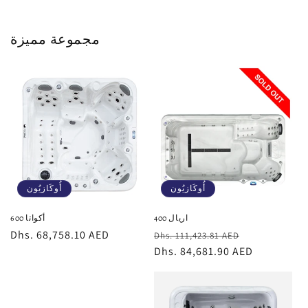
مجموعة مميزة
أُوكَازيُون
أُوكَازيُون
اريال 400
أكواتا 600
سعر
سعر
سعر
Dhs. 68,758.10 AED
Dhs. 111,423.81 AED
البيع
عادي
Dhs. 84,681.90 AED
البيع