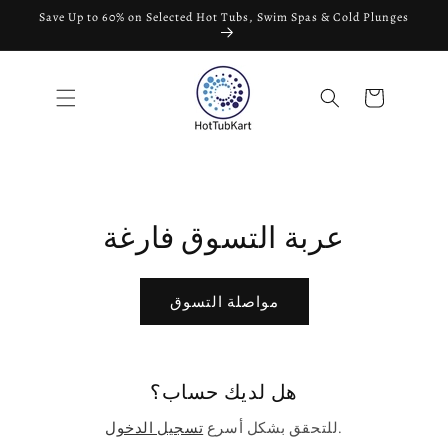
تخطى
Save Up to 60% on Selected Hot Tubs, Swim Spas & Cold Plunges
الى
المحتوى
عربة
التسوق
عربة التسوق فارغة
مواصلة التسوق
هل لديك حساب؟
للتحقق بشكل أسرع.
تسجيل الدخول