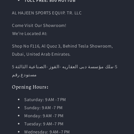
TOLL FREE: 800 HOTTUB
AL HAJEEN SPORTS EQUIP. TR. LLC
Come Visit Our Showroom!
We’re Located At:
Shop No F116, Al Quoz 3, Behind Tesla Showroom,
Dubai, United Arab Emirates.
ملك مؤسسة دبى العقاريه -القوز -الصناعية الثالثة 5-S
مستودع رقم
Opening
Hours
:
Saturday: 9 AM -7 PM
Sunday: 9 AM -7 PM
Monday: 9 AM -7 PM
Tuesday:
9 AM–7 PM
Wednesday: 9 AM–7 PM