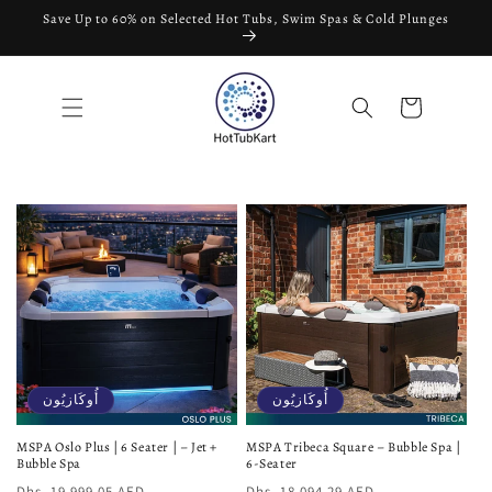
تخطى
Save Up to 60% on Selected Hot Tubs, Swim Spas & Cold Plunges
الى
المحتوى
عربة
التسوق
أُوكَازيُون
أُوكَازيُون
MSPA Oslo Plus | 6 Seater | – Jet +
MSPA Tribeca Square – Bubble Spa |
Bubble Spa
6-Seater
سعر
سعر
سعر
سعر
Dhs. 19,999.05 AED
Dhs. 18,094.29 AED